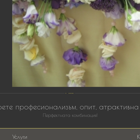
ете професионализъм, опит, атрактивна
Перфектната комбинация!
Услуги
К