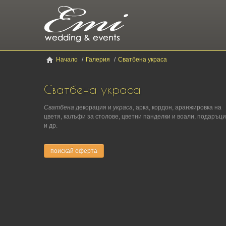
Начало
/
Галерия
/
Сватбена украса
Сватбена украса
Сватбена
декорация и
украса
, арка, кордон, аранжировка на
цветя, калъфи за столове, цветни панделки и воали, подаръци
и др.
поискай оферта