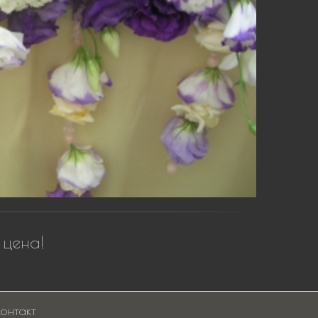
 цена!
онтакт